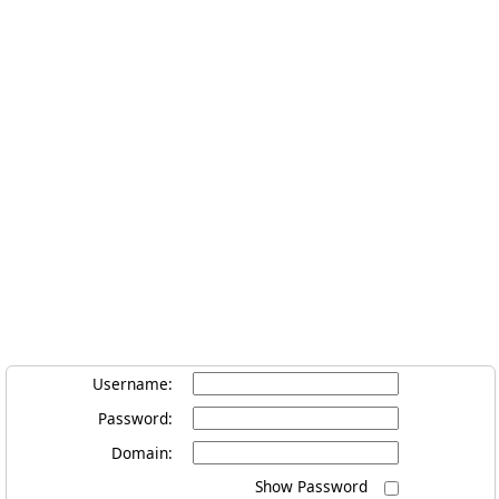
Username
:
Password
:
Domain
:
Show Password